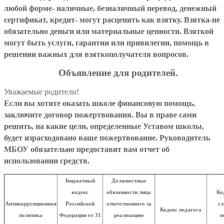
любой форме- наличные, безналичный перевод, денежный
сертификат, кредит- могут расценить как взятку. Взятка-не
обязательно деньги или материальные ценности. Взяткой
могут быть услуги, гарантии или
привилегии
, помощь в
решении важных для взяткополучателя вопросов.
Объявление для родителей.
Уважаемые родители!
Если вы хотите оказать школе финансовую помощь,
заключите договор пожертвования. Вы в праве сами
решить, на какие цели, определенные Уставом школы,
будет израсходовано ваше пожертвование. Руководитель
МБОУ
обязательно
предоставит вам отчет об
использовании средств.
Бюджетный
Должностные
кодекс
обязанности лица
Ко
Антикоррупционная
Российской
ответственного за
сл
Кодекс педагога
политика
Федерации от 31
реализацию
п