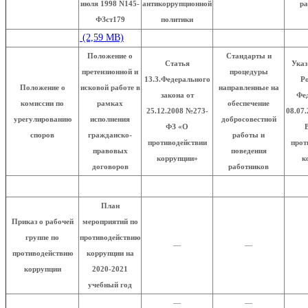
июля 1998 N145-
антикоррупционной
ра
ФЗст179
политики
Положение о
Стандарты и
Статья
Указ
претензионной и
процедуры
13.3.Федерального
Р
Положение о
исковой работе в
направленные на
закона от
Фе
комиссии по
рамках
обеспечение
25.12.2008 №273-
08.07.
урегулированию
исполнения
добросовестной
ФЗ «О
споров
гражданско-
работы и
противодействии
прот
правовых
поведения
коррупции»
к
договоров
работников
План
Приказ о рабочей
мероприятий по
группе по
противодействию
—
—
противодействию
коррупции на
коррупции
2020-2021
учебный год
—
—