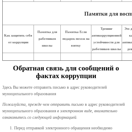
Памятки для восп
Тренинг
Это 
Памятка для
Памятка Если
Как защитить себя
антикоррупционной
к
работников
подарок похож на
от коррупции
устойчивости для
антик
школы
взятку
работников школы
де
Обратная связь для сообщений о
фактах коррупции
Здесь Вы можете отправить письмо в адрес руководителей
муниципального образования
Пожалуйста, прежде чем отправить письмо
в адрес руководителей
муниципального образования
в электронном виде, внимательно
ознакомьтесь со следующей информацией.
Перед отправкой электронного обращения необходимо