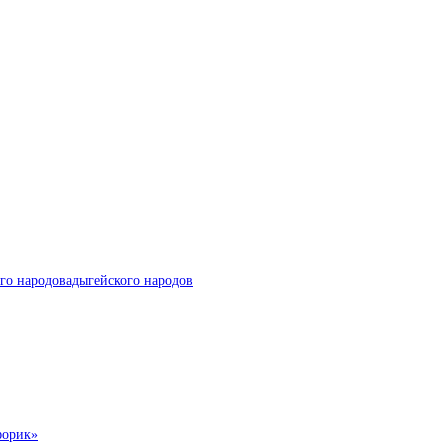
го народовадыгейского народов
форик»