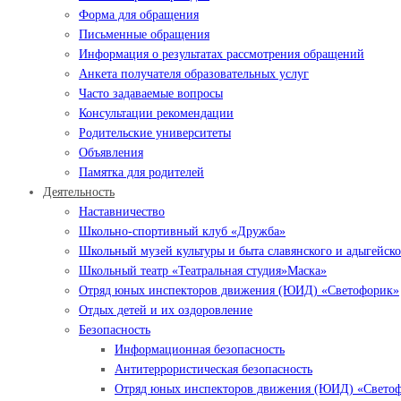
Форма для обращения
Письменные обращения
Информация о результатах рассмотрения обращений
Анкета получателя образовательных услуг
Часто задаваемые вопросы
Консультации рекомендации
Родительские университеты
Объявления
Памятка для родителей
Деятельность
Наставничество
Школьно-спортивный клуб «Дружба»
Школьный музей культуры и быта славянского и адыгейско
Школьный театр «Театральная студия»Маска»
Отряд юных инспекторов движения (ЮИД) «Светофорик»
Отдых детей и их оздоровление
Безопасность
Информационная безопасность
Антитеррористическая безопасность
Отряд юных инспекторов движения (ЮИД) «Свето