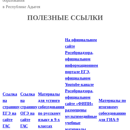
образования
в Республике Адыгея
ПОЛЕЗНЫЕ ССЫЛКИ
На официальном
сайте
Рособрнадзора,
официальном
информационном
портале ЕГЭ,
официальном
Youtube-канале
Рособрнадзора,
Ссылка
Ссылка
Материалы
официальном
на
на
для устного
Материалы по
сайте «ФИПИ»
страницу
страницу
собеседования
итоговому
размещены
ЕГЭ на
ОГЭ на
по русскому
собеседованию
мультимедийные
сайте
сайте
языку в 9-х
для ГИА-9
учебные
ГАС
ГАС
классах
материалы