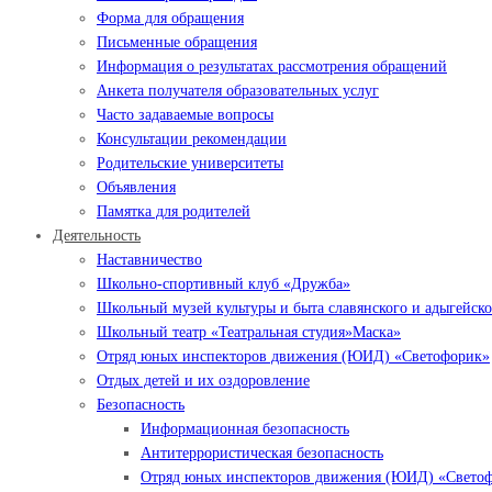
Форма для обращения
Письменные обращения
Информация о результатах рассмотрения обращений
Анкета получателя образовательных услуг
Часто задаваемые вопросы
Консультации рекомендации
Родительские университеты
Объявления
Памятка для родителей
Деятельность
Наставничество
Школьно-спортивный клуб «Дружба»
Школьный музей культуры и быта славянского и адыгейско
Школьный театр «Театральная студия»Маска»
Отряд юных инспекторов движения (ЮИД) «Светофорик»
Отдых детей и их оздоровление
Безопасность
Информационная безопасность
Антитеррористическая безопасность
Отряд юных инспекторов движения (ЮИД) «Свето