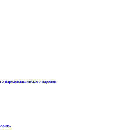
го народовадыгейского народов
форик»