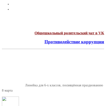
Общешкольный родительский чат в VK
Противодействие коррупции
Menu
Линейка для 6-х классов,
посвящённая празднованию 8
марта
Главная
Новости
Линейка для 6-х классов, посвящённая празднованию
8 марта