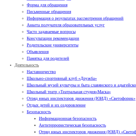
Форма для обращения
Письменные обращения
Информация о результатах рассмотрения обращений
Анкета получателя образовательных услуг
Часто задаваемые вопросы
Консультации рекомендации
Родительские университеты
Объявления
Памятка для родителей
Деятельность
Наставничество
Школьно-спортивный клуб «Дружба»
Школьный музей культуры и быта славянского и адыгейско
Школьный театр «Театральная студия»Маска»
Отряд юных инспекторов движения (ЮИД) «Светофорик»
Отдых детей и их оздоровление
Безопасность
Информационная безопасность
Антитеррористическая безопасность
Отряд юных инспекторов движения (ЮИД) «Свето