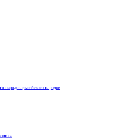
го народовадыгейского народов
форик»