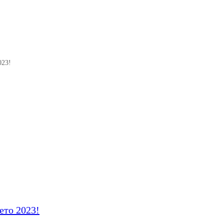
ющими новостями лето 2023!
023!
ето 2023!