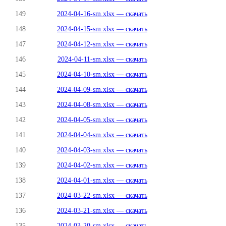
149
2024-04-16-sm.xlsx — скачать
148
2024-04-15-sm.xlsx — скачать
147
2024-04-12-sm.xlsx — скачать
146
2024-04-11-sm.xlsx — скачать
145
2024-04-10-sm.xlsx — скачать
144
2024-04-09-sm.xlsx — скачать
143
2024-04-08-sm.xlsx — скачать
142
2024-04-05-sm.xlsx — скачать
141
2024-04-04-sm.xlsx — скачать
140
2024-04-03-sm.xlsx — скачать
139
2024-04-02-sm.xlsx — скачать
138
2024-04-01-sm.xlsx — скачать
137
2024-03-22-sm.xlsx — скачать
136
2024-03-21-sm.xlsx — скачать
135
2024-03-20-sm.xlsx — скачать