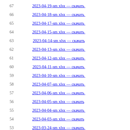
67
2023-04-19-sm.xlsx — скачать
66
2023-04-18-sm.xlsx — скачать
65
2023-04-17-sm.xlsx — скачать
64
2023-04-15-sm.xlsx — скачать
63
2023-04-14-sm.xlsx — скачать
62
2023-04-13-sm.xlsx — скачать
61
2023-04-12-sm.xlsx — скачать
60
2023-04-11-sm.xlsx — скачать
59
2023-04-10-sm.xlsx — скачать
58
2023-04-07-sm.xlsx — скачать
57
2023-04-06-sm.xlsx — скачать
56
2023-04-05-sm.xlsx — скачать
55
2023-04-04-sm.xlsx — скачать
54
2023-04-03-sm.xlsx — скачать
53
2023-03-24-sm.xlsx — скачать