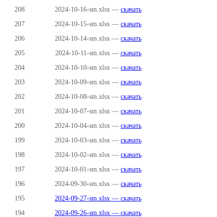
208
2024-10-16-sm.xlsx —
скачать
207
2024-10-15-sm.xlsx —
скачать
206
2024-10-14-sm.xlsx —
скачать
205
2024-10-11-sm.xlsx —
скачать
204
2024-10-10-sm.xlsx —
скачать
203
2024-10-09-sm.xlsx —
скачать
202
2024-10-08-sm.xlsx —
скачать
201
2024-10-07-sm.xlsx —
скачать
200
2024-10-04-sm.xlsx —
скачать
199
2024-10-03-sm.xlsx —
скачать
198
2024-10-02-sm.xlsx —
скачать
197
2024-10-01-sm.xlsx —
скачать
196
2024-09-30-sm.xlsx —
скачать
195
2024-09-27-sm.xlsx — скачать
194
2024-09-26-sm.xlsx — скачать