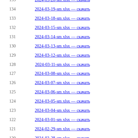
134
2024-03-19-sm.xlsx — скачать
133
2024-03-18-sm.xlsx — скачать
132
2024-03-15-sm.xlsx — скачать
131
2024-03-14-sm.xlsx — скачать
130
2024-03-13-sm.xlsx — скачать
129
2024-03-12-sm.xlsx — скачать
128
2024-03-11-sm.xlsx — скачать
127
2024-03-08-sm.xlsx — скачать
126
2024-03-07-sm.xlsx — скачать
125
2024-03-06-sm.xlsx — скачать
124
2024-03-05-sm.xlsx — скачать
123
2024-03-04-sm.xlsx — скачать
122
2024-03-01-sm.xlsx — скачать
121
2024-02-29-sm.xlsx — скачать