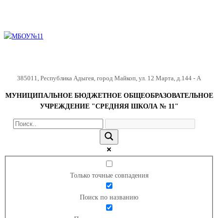
385011
,
Республика Адыгея
,
город Майкоп
,
ул. 12 Марта, д.144 - А
МУНИЦИПАЛЬНОЕ БЮДЖЕТНОЕ ОБЩЕОБРАЗОВАТЕЛЬНОЕ
УЧРЕЖДЕНИЕ "СРЕДНЯЯ ШКОЛА № 11"
Только точные совпадения
Поиск по названию