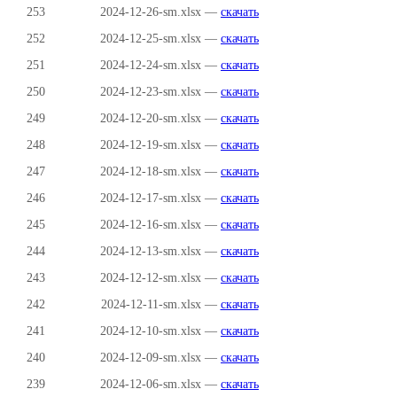
253
2024-12-26-sm.xlsx —
скачать
252
2024-12-25-sm.xlsx —
скачать
251
2024-12-24-sm.xlsx —
скачать
250
2024-12-23-sm.xlsx —
скачать
249
2024-12-20-sm.xlsx —
скачать
248
2024-12-19-sm.xlsx —
скачать
247
2024-12-18-sm.xlsx —
скачать
246
2024-12-17-sm.xlsx —
скачать
245
2024-12-16-sm.xlsx —
скачать
244
2024-12-13-sm.xlsx —
скачать
243
2024-12-12-sm.xlsx —
скачать
242
2024-12-11-sm.xlsx —
скачать
241
2024-12-10-sm.xlsx —
скачать
240
2024-12-09-sm.xlsx —
скачать
239
2024-12-06-sm.xlsx —
скачать