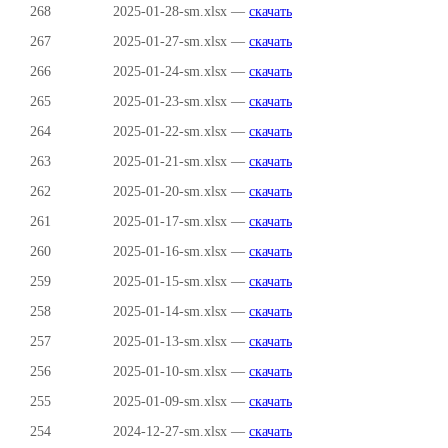
268
2025-01-28-sm.xlsx —
скачать
267
2025-01-27-sm.xlsx —
скачать
266
2025-01-24-sm.xlsx —
скачать
265
2025-01-23-sm.xlsx —
скачать
264
2025-01-22-sm.xlsx —
скачать
263
2025-01-21-sm.xlsx —
скачать
262
2025-01-20-sm.xlsx —
скачать
261
2025-01-17-sm.xlsx —
скачать
260
2025-01-16-sm.xlsx —
скачать
259
2025-01-15-sm.xlsx —
скачать
258
2025-01-14-sm.xlsx —
скачать
257
2025-01-13-sm.xlsx —
скачать
256
2025-01-10-sm.xlsx —
скачать
255
2025-01-09-sm.xlsx —
скачать
254
2024-12-27-sm.xlsx —
скачать