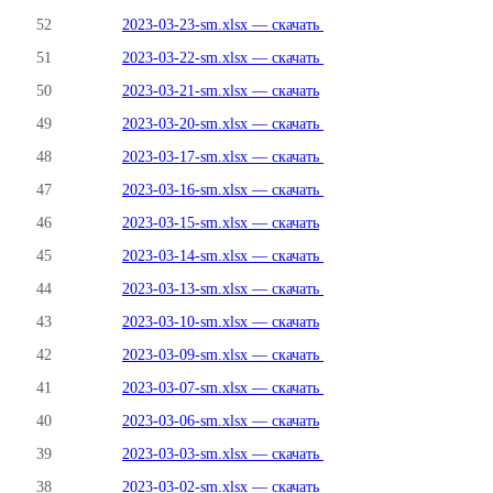
52
2023-03-23-sm.xlsx — скачать
51
2023-03-22-sm.xlsx — скачать
50
2023-03-21-sm.xlsx — скачать
49
2023-03-20-sm.xlsx — скачать
48
2023-03-17-sm.xlsx — скачать
47
2023-03-16-sm.xlsx — скачать
46
2023-03-15-sm.xlsx — скачать
45
2023-03-14-sm.xlsx — скачать
44
2023-03-13-sm.xlsx — скачать
43
2023-03-10-sm.xlsx — скачать
42
2023-03-09-sm.xlsx — скачать
41
2023-03-07-sm.xlsx — скачать
40
2023-03-06-sm.xlsx — скачать
39
2023-03-03-sm.xlsx — скачать
38
2023-03-02-sm.xlsx — скачать