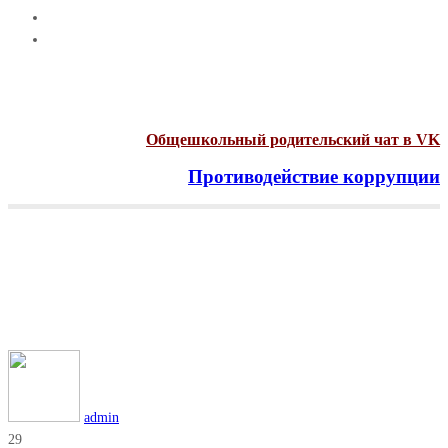
Общешкольный родительский чат в VK
Противодействие коррупции
Menu
Рубрика:
Безопасность
дорожного движения
Главная
Безопасность дорожного движения
admin
29