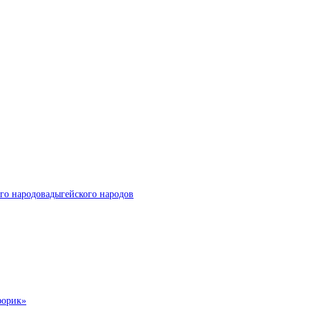
го народовадыгейского народов
форик»