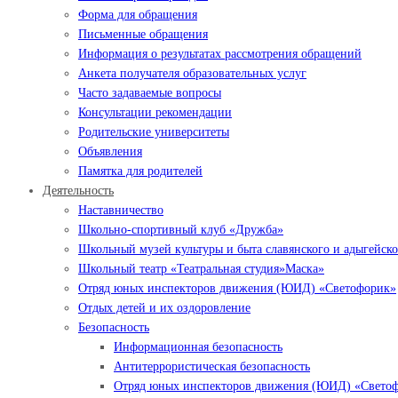
Форма для обращения
Письменные обращения
Информация о результатах рассмотрения обращений
Анкета получателя образовательных услуг
Часто задаваемые вопросы
Консультации рекомендации
Родительские университеты
Объявления
Памятка для родителей
Деятельность
Наставничество
Школьно-спортивный клуб «Дружба»
Школьный музей культуры и быта славянского и адыгейско
Школьный театр «Театральная студия»Маска»
Отряд юных инспекторов движения (ЮИД) «Светофорик»
Отдых детей и их оздоровление
Безопасность
Информационная безопасность
Антитеррористическая безопасность
Отряд юных инспекторов движения (ЮИД) «Свето