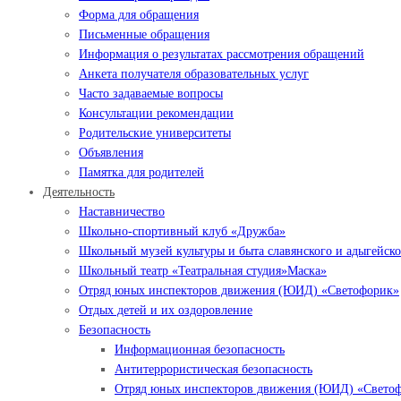
Форма для обращения
Письменные обращения
Информация о результатах рассмотрения обращений
Анкета получателя образовательных услуг
Часто задаваемые вопросы
Консультации рекомендации
Родительские университеты
Объявления
Памятка для родителей
Деятельность
Наставничество
Школьно-спортивный клуб «Дружба»
Школьный музей культуры и быта славянского и адыгейско
Школьный театр «Театральная студия»Маска»
Отряд юных инспекторов движения (ЮИД) «Светофорик»
Отдых детей и их оздоровление
Безопасность
Информационная безопасность
Антитеррористическая безопасность
Отряд юных инспекторов движения (ЮИД) «Свето