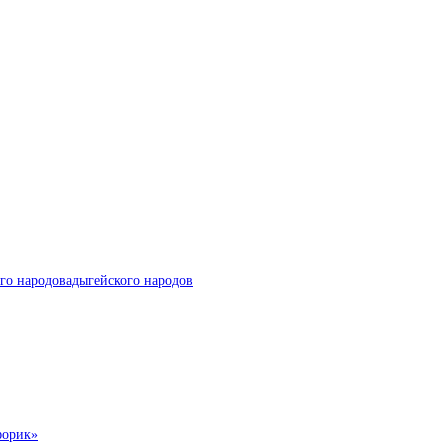
го народовадыгейского народов
форик»