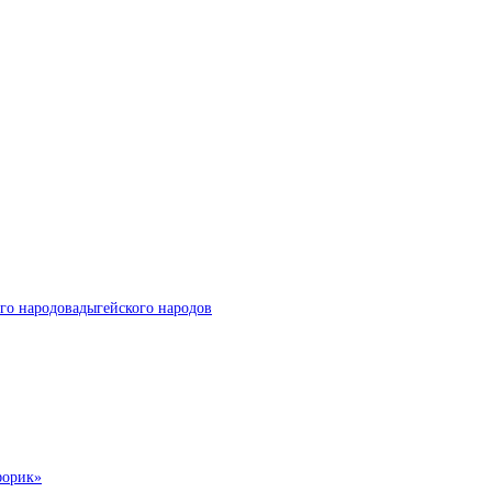
го народовадыгейского народов
форик»