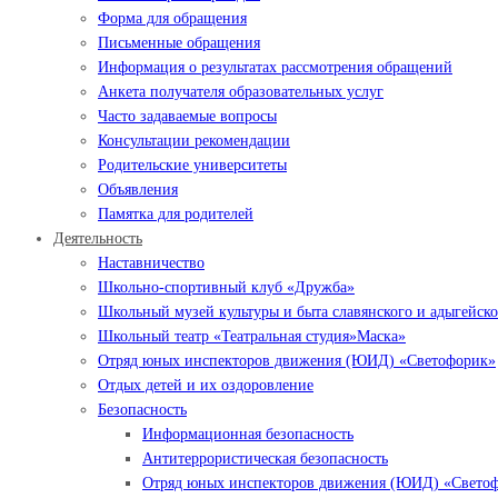
Форма для обращения
Письменные обращения
Информация о результатах рассмотрения обращений
Анкета получателя образовательных услуг
Часто задаваемые вопросы
Консультации рекомендации
Родительские университеты
Объявления
Памятка для родителей
Деятельность
Наставничество
Школьно-спортивный клуб «Дружба»
Школьный музей культуры и быта славянского и адыгейско
Школьный театр «Театральная студия»Маска»
Отряд юных инспекторов движения (ЮИД) «Светофорик»
Отдых детей и их оздоровление
Безопасность
Информационная безопасность
Антитеррористическая безопасность
Отряд юных инспекторов движения (ЮИД) «Свето