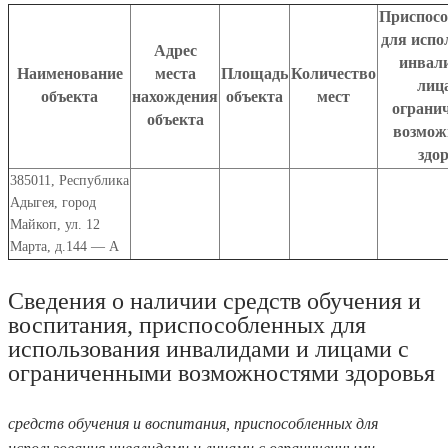
Приспосо
для испо
Адрес
инвал
Наименование
места
Площадь
Количество
лиц
объекта
нахождения
объекта
мест
ограни
объекта
возмож
здо
385011
,
Республика
Адыгея
,
город
Майкоп
,
ул. 12
Марта, д.14
4 — А
Сведения о наличии средств обучения и
воспитания, приспособленных для
использования инвалидами и лицами с
ограниченными возможностями здоровья
средств обучения и воспитания, приспособленных для