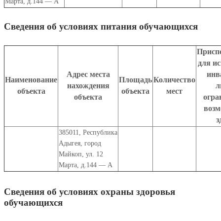
Марта, д.144 — А
Сведения об условиях питания обучающихся
Присп
для и
Адрес места
инв
Наименование
Площадь
Количество
нахождения
л
объекта
объекта
мест
объекта
огра
возм
з
385011
,
Республика
Адыгея
,
город
Майкоп
,
ул. 12
Марта, д.14
4 — А
Сведения об условиях охраны здоровья
обучающихся