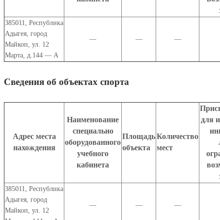
385011
,
Республика
Адыгея
,
город
—
—
—
Майкоп
,
ул. 12
Марта, д.144 — А
Сведения об объектах спорта
Прис
Наименование
для 
специально
ин
Адрес места
Площадь
Количество
оборудованного
нахождения
объекта
мест
учебного
огр
кабинета
воз
385011
,
Республика
Адыгея
,
город
—
—
—
Майкоп
,
ул. 12