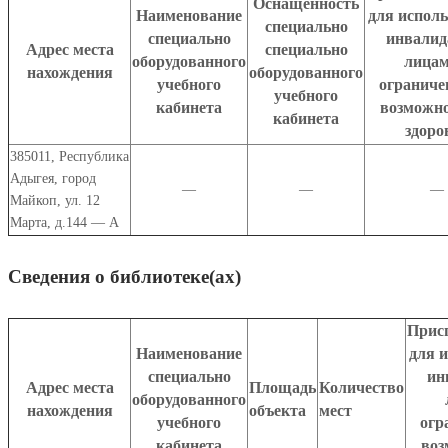
Оснащенность
Наименование
для испол
специально
специально
инвалид
Адрес места
специально
оборудованного
лицам
нахождения
оборудованного
учебного
огранич
учебного
кабинета
возможн
кабинета
здоро
385011
,
Республика
Адыгея
,
город
—
—
—
Майкоп
,
ул. 12
Марта, д.144 — А
Сведения о библиотеке(ах)
Прис
Наименование
для 
специально
ин
Адрес места
Площадь
Количество
оборудованного
нахождения
объекта
мест
учебного
огр
кабинета
воз