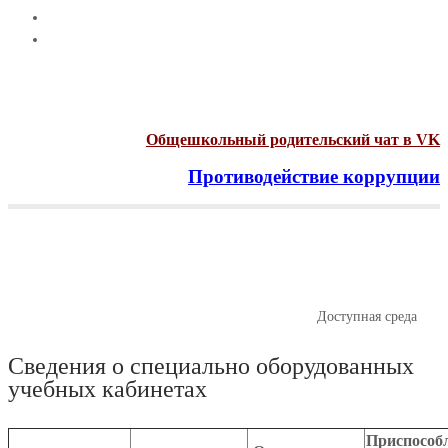
Общешкольный родительский чат в VK
Противодействие коррупции
Menu
Доступная среда
Главная
Сведения об образовательной организации
Доступная среда
Сведения о специально оборудованных
учебных кабинетах
Приспособ