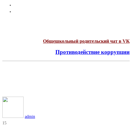
Общешкольный родительский чат в VK
Противодействие коррупции
Menu
Метка:
#КладиТрубку
Главная
#КладиТрубку
admin
15