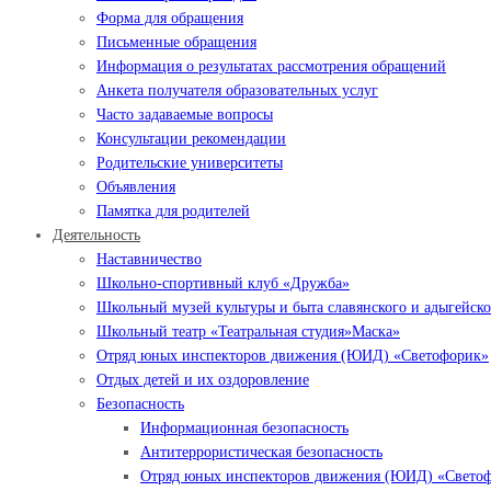
Форма для обращения
Письменные обращения
Информация о результатах рассмотрения обращений
Анкета получателя образовательных услуг
Часто задаваемые вопросы
Консультации рекомендации
Родительские университеты
Объявления
Памятка для родителей
Деятельность
Наставничество
Школьно-спортивный клуб «Дружба»
Школьный музей культуры и быта славянского и адыгейско
Школьный театр «Театральная студия»Маска»
Отряд юных инспекторов движения (ЮИД) «Светофорик»
Отдых детей и их оздоровление
Безопасность
Информационная безопасность
Антитеррористическая безопасность
Отряд юных инспекторов движения (ЮИД) «Свето