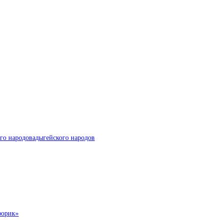
го народовадыгейского народов
форик»