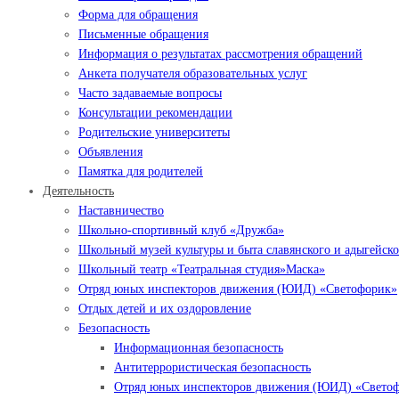
Форма для обращения
Письменные обращения
Информация о результатах рассмотрения обращений
Анкета получателя образовательных услуг
Часто задаваемые вопросы
Консультации рекомендации
Родительские университеты
Объявления
Памятка для родителей
Деятельность
Наставничество
Школьно-спортивный клуб «Дружба»
Школьный музей культуры и быта славянского и адыгейско
Школьный театр «Театральная студия»Маска»
Отряд юных инспекторов движения (ЮИД) «Светофорик»
Отдых детей и их оздоровление
Безопасность
Информационная безопасность
Антитеррористическая безопасность
Отряд юных инспекторов движения (ЮИД) «Свето