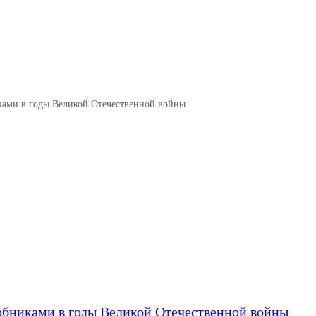
нацистами и их пособниками в г
иками в годы Великой Отечественной войны
собниками в годы Великой Отечественной войны