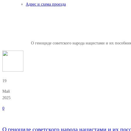
Адрес и схема проезда
О геноциде советского народа 
войны
Главная
Новости
О геноциде советского народа нацистами и их пособн
19
Май
2025
0
О геноциде советского народа нацистами и их по