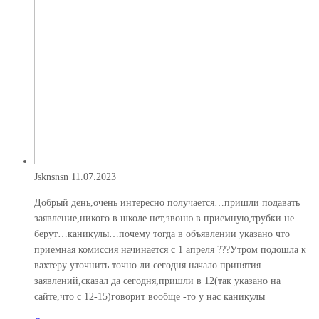
Jsknsnsn
11.07.2023
Добрый день,очень интересно получается…пришли подавать
заявление,никого в школе нет,звоню в приемную,трубки не
берут…каникулы…почему тогда в объявлении указано что
приемная комиссия начинается с 1 апреля ???Утром подошла к
вахтеру уточнить точно ли сегодня начало принятия
заявлений,сказал да сегодня,пришли в 12(так указано на
сайте,что с 12-15)говорит вообще -то у нас каникулы