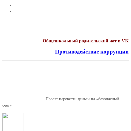
Общешкольный родительский чат в VK
Противодействие коррупции
Menu
Просят перевести деньги на
«безопасный счет»
Главная
Важные новости
Просят перевести деньги на «безопасный
счет»