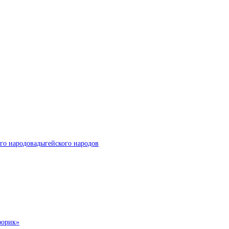
го народовадыгейского народов
форик»