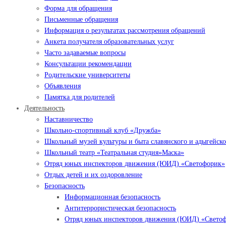
Форма для обращения
Письменные обращения
Информация о результатах рассмотрения обращений
Анкета получателя образовательных услуг
Часто задаваемые вопросы
Консультации рекомендации
Родительские университеты
Объявления
Памятка для родителей
Деятельность
Наставничество
Школьно-спортивный клуб «Дружба»
Школьный музей культуры и быта славянского и адыгейско
Школьный театр «Театральная студия»Маска»
Отряд юных инспекторов движения (ЮИД) «Светофорик»
Отдых детей и их оздоровление
Безопасность
Информационная безопасность
Антитеррористическая безопасность
Отряд юных инспекторов движения (ЮИД) «Свето