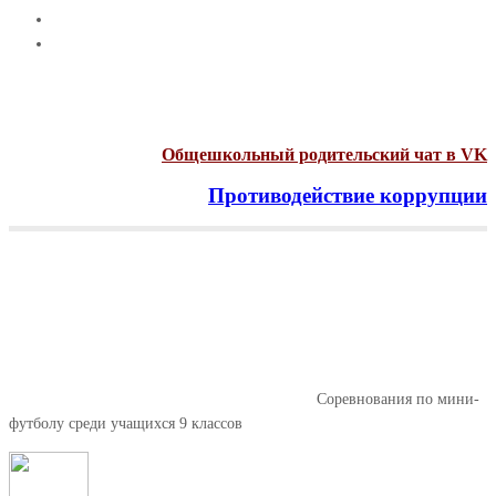
Общешкольный родительский чат в VK
Противодействие коррупции
Menu
Соревнования по мини-
футболу среди учащихся 9
классов
Главная
Новости
Дополнительное образование
Соревнования по мини-
футболу среди учащихся 9 классов