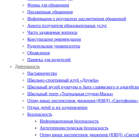
Форма для обращения
Письменные обращения
Информация о результатах рассмотрения обращений
Анкета получателя образовательных услуг
Часто задаваемые вопросы
Консультации рекомендации
Родительские университеты
Объявления
Памятка для родителей
Деятельность
Наставничество
Школьно-спортивный клуб «Дружба»
Школьный музей культуры и быта славянского и адыгейско
Школьный театр «Театральная студия»Маска»
Отряд юных инспекторов движения (ЮИД) «Светофорик»
Отдых детей и их оздоровление
Безопасность
Информационная безопасность
Антитеррористическая безопасность
Отряд юных инспекторов движения (ЮИД) «Свето