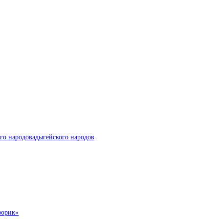
го народовадыгейского народов
форик»